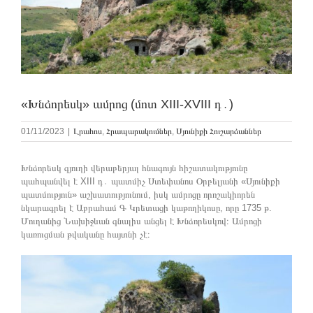
«Խնձորեսկ» ամրոց (մոտ XIII-XVIII դ․)
01/11/2023
|
Լրահոս
,
Հրապարակումներ
,
Սյունիքի Հուշարձաններ
Խնձորեսկ գյուղի վերաբերյալ հնագույն հիշատակությունը
պահպանվել է XIII դ․ պատմիչ Ստեփանոս Օրբելյանի «Սյունիքի
պատմություն» աշխատությունում, իսկ ամրոցը որոշակիորեն
նկարագրել է Աբրահամ Գ Կրետացի կաթողիկոսը, որը 1735 թ.
Մուղանից Նախիջևան գնալիս անցել է Խնձորեսկով։ Ամրոցի
կառուցման թվականը հայտնի չէ։