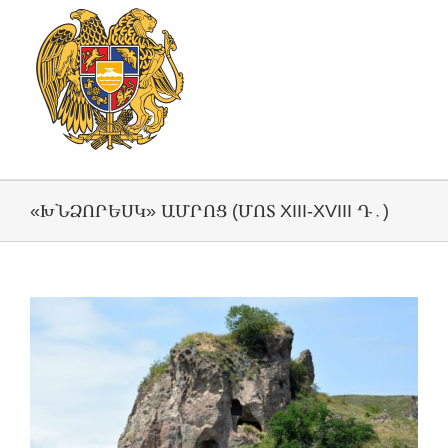
«ԽՆՁՈՐԵՍԿ» ԱՄՐՈՑ (ՄՈՏ XIII-XVIII Դ․)
View
Larger
Image