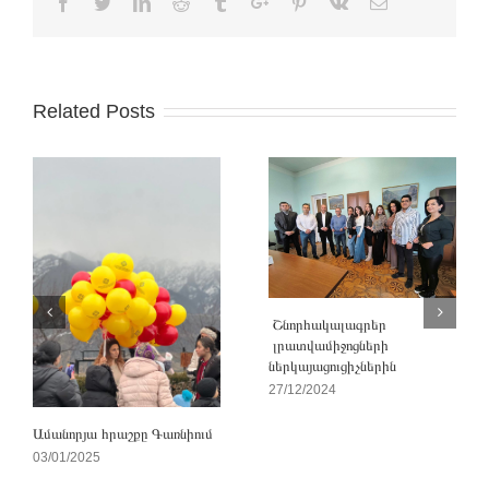
Facebook
Twitter
Linkedin
Reddit
Tumblr
Google+
Pinterest
Vk
Email
Related Posts
Շնորհակալագրեր
լրատվամիջոցների
ներկայացուցիչներին
27/12/2024
Ամանորյա հրաշքը Գառնիում
03/01/2025