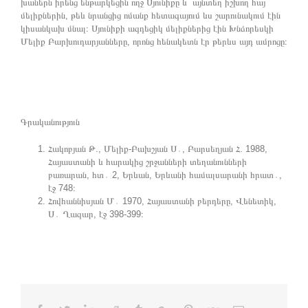
խաներն իրենց ենթարկեցին ողջ Սյունիքը և այնտեղ իշխող հայ
մելիքներին, թեև նրանցից ոմանք հետագայում ևս շարունակում էին
կիսանկախ մնալ։ Սյունիքի ազդեցիկ մելիքներից էին Խնձորեսկի
Մելիք Բարխուդարյանները, որոնց հենակետն էր թերևս այդ ամրոցը։
Գրականություն
Հակոբյան Թ., Մելիք-Բախշյան Ս․, Բարսեղյան Հ. 1988,
Հայաստանի և հարակից շրջանների տեղանունների
բառարան, հտ․ 2, Երևան, Երևանի համալսարանի հրատ․,
էջ 748։
Հովհաննիսյան Մ․ 1970, Հայաստանի բերդերը, Վենետիկ,
Ս․ Ղազար, էջ 398-399։