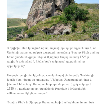
Վերջինիս հետ կապված միակ հայտնի իրադարձությունն այն է, որ
Սյունիքի ազատագրական պայքարի առաջնորդ Դավիթ Բեկի մահից
հետո շարժման գլուխ անցած Մխիթար Սպարապետը 1728 թ․
գալիս և ամրանում է Խնձորեսկի ամրոցում՝ դարձնելով իր
զորակայանը:
Սակայն գյուղի բնակիչները, չցանկանալով ընդհարվել Գանձակի
խանի հետ, մարդ են ուղարկում Մխիթար Սպարապետի մոտ և
խնդրում հեռանալ։ Սպարապետը հրաժարվում է լքել ամրոցը և
1730 թ․ դավադրաբար սպանվում։ Թաղված է Խնձորեսկի
«Անապատ» եկեղեցու բակում։
Դավիթ Բեկի և Մխիթար Սպարապետի մահից հետո մուսուլման