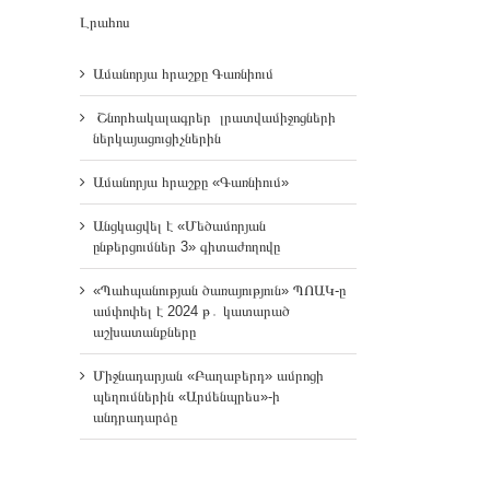
Լրահոս
Ամանորյա հրաշքը Գառնիում
Շնորհակալագրեր լրատվամիջոցների
ներկայացուցիչներին
Ամանորյա հրաշքը «Գառնիում»
Անցկացվել է «Մեծամորյան
ընթերցումներ 3» գիտաժողովը
«Պահպանության ծառայություն» ՊՈԱԿ-ը
ամփոփել է 2024 թ․ կատարած
աշխատանքները
Միջնադարյան «Բաղաբերդ» ամրոցի
պեղումներին «Արմենպրես»-ի
անդրադարձը