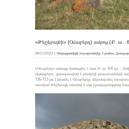
«Թեյշեբայնի» (Օձաբերդ) ամրոց (Ք․ա․ 8
09/11/2023
|
Գեղարքունիքի Հուշարձաններ
,
Լրահոս
,
Հրապար
«Օձաբերդ» ամրոցը կառուցվել է մոտ Ք․ա. 8-6 դդ․։ Ո
միջնաբերդ, շրջապատված է բնակելի թաղամասեերի ավե
735-713 թթ.) նվաճել է Օձաբերդը, վերանվանել ուրա
աստված Թեյշեբայի անունով և այդ իրադարձությունը հ