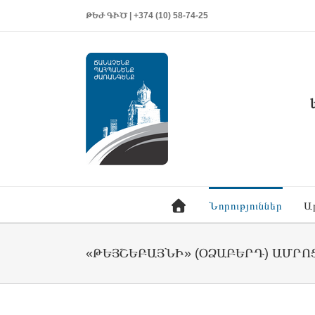
ԹԵԺ ԳԻԾ | +374 (10) 58-74-25
Նորություններ
Ա
«ԹԵՅՇԵԲԱՅՆԻ» (ՕՁԱԲԵՐԴ) ԱՄՐՈՑ 