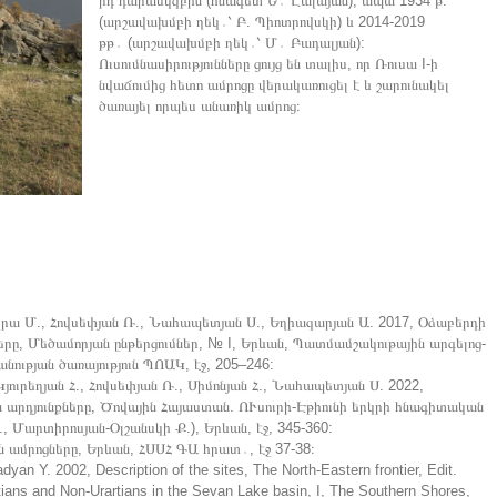
րդ դարասկզբին (հնագետ Ե․ Լալայան), ապա 1934 թ.
(արշավախմբի ղեկ․՝ Բ. Պիոտրովսկի) և 2014-2019
թթ․ (արշավախմբի ղեկ․՝ Մ․ Բադալյան):
Ուսումնասիրությունները ցույց են տալիս, որ Ռուսա I-ի
նվաճումից հետո ամրոցը վերակառուցել է և շարունակել
ծառայել որպես անառիկ ամրոց։
Իսկրա Մ., Հովսեփյան Ռ., Նահապետյան Ս., Եղիազարյան Ա. 2017, Օձաբերդի
երը, Մեծամորյան ընթերցումներ, № I, Երևան, Պատմամշակութային արգելոց-
ւթյան ծառայություն ՊՈԱԿ, էջ, 205–246:
յուրեղյան Հ., Հովսեփյան Ռ., Սիմոնյան Հ., Նահապետյան Ս. 2022,
 արդյունքները, Ծովային Հայաստան. ՈՒսուրի-Էթիունի երկրի հնագիտական
., Մարտիրոսյան-Օլշանսկի Ք.), Երևան, էջ, 345-360:
 ամրոցները, Երևան, ՀՍՍՀ ԳԱ հրատ․, էջ 37-38։
an Y. 2002, Description of the sites, The North-Eastern frontier, Edit.
ians and Non-Urartians in the Sevan Lake basin, I, The Southern Shores,