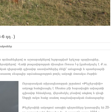
-6 դդ․)
ակումներ
ւնի որմնահեցերով ու աշտարակներով հզորացված երկշար պարիսպներ,
րակներով։ Վանի թագավորության միապետ Ռուսա I-ը (գահակալել է Ք.ա.
րտական դիցարանի գլխավոր աստվածներից մեկի՝ ամպրոպի և պատերազմի
աստատող սեպագիր արձանագրություն թողել ամրոցի մոտակա ժայռին։
Ուրարտական տիրապետության շրջանում «Թեյշեբաինի»
ամրոցը հանդիսացել է Սևանա լճի հարավային ավազանի
գլխավոր հենակետը, վերահսկել լճափով անցնող և դեպի
Սոթքի ոսկու հանք տանող ռազմավարական ճանապարհը։
Թեյշեբաինի ամրոցում առաջին պեղումները կատարվել են 20-