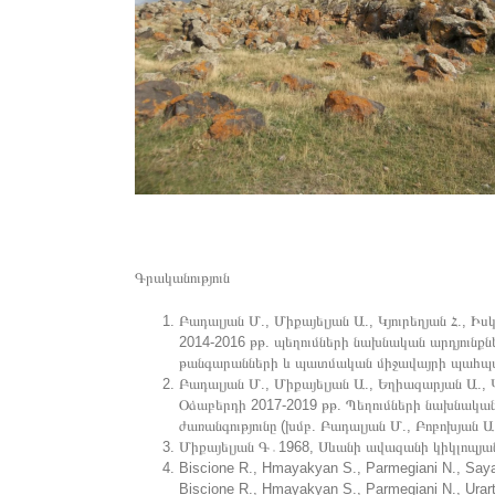
Գրականություն
Բադալյան Մ., Միքայելյան Ա., Կյուրեղյան Հ., 
2014-2016 թթ. պեղումների նախնական արդյունքն
թանգարանների և պատմական միջավայրի պահպանո
Բադալյան Մ., Միքայելյան Ա., Եղիազարյան Ա., Կ
Օձաբերդի 2017-2019 թթ. Պեղումների նախնական
ժառանգությունը (խմբ. Բադալյան Մ., Բոբոխյան Ա
Միքայելյան Գ․1968, Սևանի ավազանի կիկլոպյան
Biscione R., Hmayakyan S., Parmegiani N., Sayady
Biscione R., Hmayakyan S., Parmegiani N., Urart