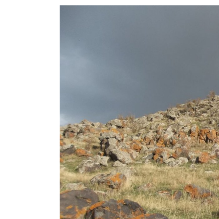
View
Larger
Image