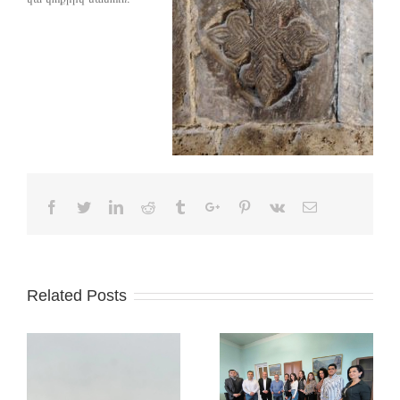
Facebook
Twitter
Linkedin
Reddit
Tumblr
Google+
Pinterest
Vk
Email
Related Posts