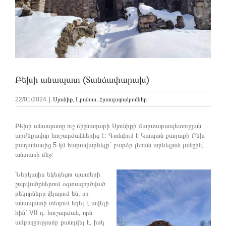
Բեխի անապատ (Տանձափարախ)
22/01/2024
|
Սյունիք
,
Լրահոս
,
Հրապարակումներ
Բեխի անապատը ուշ միջնադարի Սյունիքի ճարտարապետության
արժեքավոր հուշարձաններից է: Գտնվում է Կապան քաղաքի Բեխ
թաղամասից 5 կմ հարավարևելք` բարձր լեռան արևելյան լանջին,
անտառի մեջ:
Ներկայիս եկեղեցու պատերի
շարվածքներում օգտագործված
բեկորները վկայում են, որ
անապատի տեղում եղել է ավելի
հին` VII դ. հուշարձան, որն
ամբողջությամբ քանդվել է, իսկ