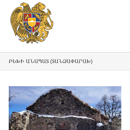
ԲԵԽԻ ԱՆԱՊԱՏ (ՏԱՆՁԱՓԱՐԱԽ)
View
Larger
Image