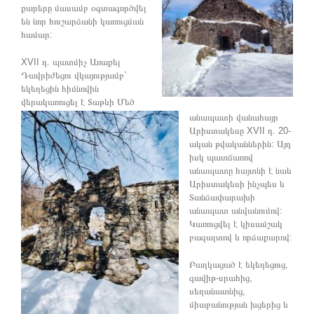
քարերը մասամբ օգտագործվել
են նոր հուշարձանի կառուցման
համար:
XVII դ. պատմիչ Առաքել
Դավրիժեցու վկայությամբ`
եկեղեցին հիմնովին
վերակառուցել է Տաթևի Մեծ
անապատի վանահայր
Արիստակեսը XVII դ. 20-
ական թվականներին: Այդ
իսկ պատճառով
անապատը հայտնի է նաև
Արիստակեսի ինչպես և
Տանձափարախի
անապատ անվանումով:
Կառուցվել է կիսամշակ
բազալտով և որձաքարով:
Բաղկացած է եկեղեցուց,
գավիթ-սրահից,
սեղանատնից,
միաբանության խցերից և