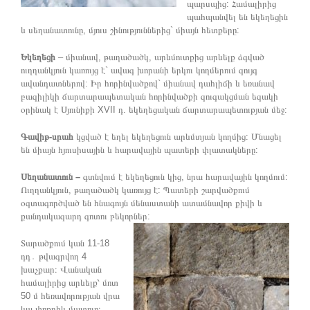
պարսպից: Համալիրից
պահպանվել են եկեղեցին
և սեղանատունը, մյուս շինություններից` միայն հետքերը:
Եկեղեցի
– միանավ, թաղածածկ, արևմուտքից արևելք ձգված
ուղղանկյուն կառույց է` ավագ խորանի երկու կողմերում զույգ
ավանդատներով: Իր հորինվածքով` միանավ դահլիճի և եռանավ
բազիլիկի ճարտարապետական հորինվածքի զուգակցման եզակի
օրինակ է Սյունիքի XVII դ. եկեղեցական ճարտարապետության մեջ:
Գավիթ-սրահ
կցված է եղել եկեղեցուն արևմտյան կողմից: Մնացել
են միայն հյուսիսային և հարավային պատերի փլատակները:
Սեղանատուն –
գտնվում է եկեղեցուն կից, նրա հարավային կողմում:
Ուղղանկյուն, թաղածածկ կառույց է: Պատերի շարվածքում
օգտագործված են հնագույն մենաստանի ատամնավոր քիվի և
քանդակազարդ գոտու բեկորներ:
Տարածքում կան 11-18
դդ․ թվագրվող 4
խաչքար։ Վանական
համալիրից արևելք՝ մոտ
50 մ հեռավորության վրա
կա փոքրիկ մատուռ։