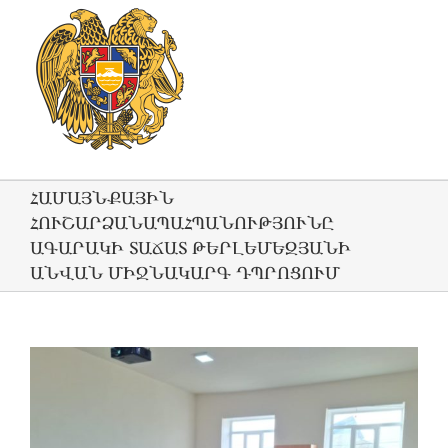
ՀԱՄԱՅՆՔԱՅԻՆ
ՀՈՒՇԱՐՁԱՆԱՊԱՀՊԱՆՈՒԹՅՈՒՆԸ
ԱԳԱՐԱԿԻ ՏԱՃԱՏ ԹԵՐԼԵՄԵԶՅԱՆԻ
ԱՆՎԱՆ ՄԻՋՆԱԿԱՐԳ ԴՊՐՈՑՈՒՄ
View
Larger
Image