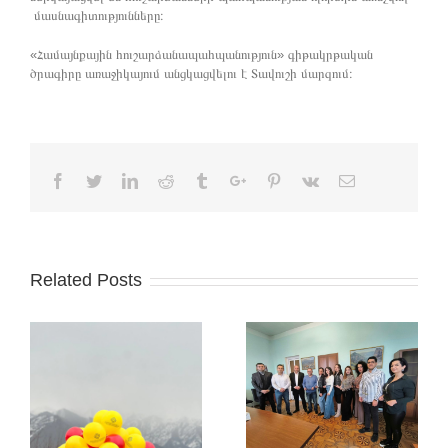
մասնագիտությունները։
«Համայնքային հուշարձանապահպանություն» գիթակրթական
ծրագիրը առաջիկայում անցկացվելու է Տավուշի մարզում։
Facebook
Twitter
Linkedin
Reddit
Tumblr
Google+
Pinterest
Vk
Email
Related Posts