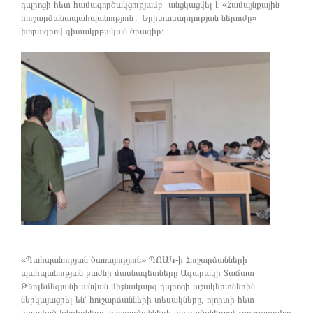
դպրոցի հետ համագործակցությամբ անցկացվել է «Համայնքային
հուշարձանապահպանություն․ Երիտասարդության ներուժը»
խորագրով գիտակրթական ծրագիր։
«Պահպանության ծառայություն» ՊՈԱԿ-ի Հուշարձանների
պահպանության բաժնի մասնագետները Ագարակի Տաճատ
Թերլեմեզյանի անվան միջնակարգ դպրոցի աշակերտներին
ներկայացրել են՝ հուշարձանների տեսակները, ոլորտի հետ
կապված խնդիրները, հուշարձանների տարածքներում չթույլատրվող