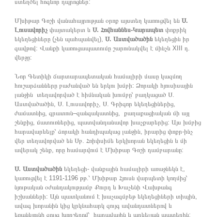
ստեղծել հոգևոր դպրոցներ:
Մխիթար Գոշի վանահայրության օրոք այստեղ կառուցվել են
Ս.
Լուսավորիչ
փայտակերտ և
Ս. Հովհաննես-Կարապետ
փոքրիկ
եկեղեցիները (չեն պահպանվել),
Ս. Աստվածածին
եկեղեցին իր
գավթով: Վանքի կառուցապատումը շարունակվել է մինչև XIII դ.
վերջը:
Նոր Գետիկի ճարտարապետական համալիրի մասը կազմող
հուշարձանները բաժանված են երկու խմբի: Ձորակի հյուսիսային
լանջին տեղավորված է հիմնական խումբը՝ բաղկացած Ս.
Աստվածածին, Ս. Լուսավորիչ, Ս. Գրիգոր եկեղեցիներից,
ժամատնից, գրատուն–զանգակատնից, քաղաքացիական մի այլ
շենքից, մատուռներից, պատվանդանավոր խաչքարերից: Այս խմբից
հարավարևելք՝ ձորակի հանդիպակաց լանջին, իրարից փոքր-ինչ
վեր տեղավորված են Սբ. Հռիփսիմե երկխորան եկեղեցին և մի
ավերակ շենք, որը համարվում է Մխիթար Գոշի դամբարանը:
Ս. Աստվածածին
եկեղեցի- վանքային համալիրի առաջնեկն է,
կառուցվել է 1191-1196 թթ.՝ Մխիթար Հյուսն վարպետի կողմից՝
նյութական օժանդակությամբ Քուրդ և Խաչենի Վախթանգ
իշխանների: Այն պատկանում է խաչագմբեթ եկեղեցիների տիպին,
ավագ խորանին կից կրկնահարկ զույգ ավանդատներով և
եռանկյունի զույգ խորշերով՝ հարավային և արևելյան պատերին: