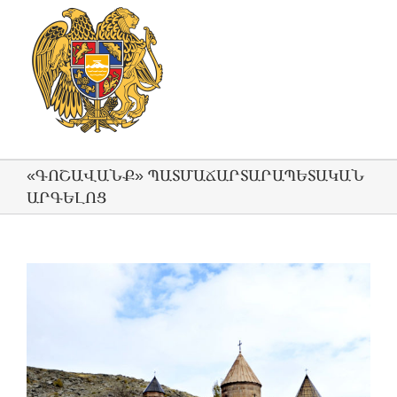
«ԳՈՇԱՎԱՆՔ» ՊԱՏՄԱՃԱՐՏԱՐԱՊԵՏԱԿԱՆ
ԱՐԳԵԼՈՑ
View
Larger
Image