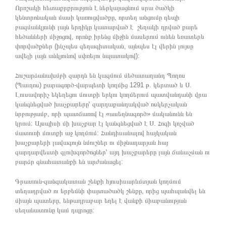
Որոշակի հետաքրքրություն է ներկայացնում սրա ծածկի
կենտրոնական մասի կառուցվածքը, որտեղ անցումը դեպի
բազմանկյունի լայն երդիկը կատարված է շեղակի դրված քարե
հեծանների միջոցով, որոնք իրենց միջին մասերում ունեն եռատերև
փորվածքներ (ինչպես գեղագիտական, այնպես էլ վերին լույսը
ավելի լայն անկյունով սփռելու նպատակով):
Հուշարձանախմբի զարդն են կազմում մեծատաղանդ Պողոս
(Պաւղոս) քարագործ-վարպետի կողմից 1291 թ. կերտած և Ս.
Լուսավորիչ եկեղեցու մուտքի երկու կողմերում պատվանդանի վրա
կանգնեցված խաչքարերը՝ զարդաքանդակված ոսկերչական
նրբությամբ, որի պատճառով էլ «ասեղնագործ» մականունն են
կրում: Այսպիսի մի խաչքար էլ կանգնեցված է Ս. Հոգի կոչված
մատուռի մուտքի աջ կողմում: Հանդիսանալով հայկական
խաչքարերի լավագույն նմուշներ ու միջնադարյան հայ
զարդարվեստի գլուխգործոցներ՝ այդ խաչքարերը լայն ճանաչման ու
բարձր գնահատանքի են արժանացել:
Գրատուն-զանգակատան շենքի հյուսիսարևմտյան կողմում
տեղադրված ու երբեմնի փայտածածկ շենքը, որից պահպանվել են
միայն պատերը, ենթադրաբար եղել է վանքի միաբանության
սեղանատունը կամ դպրոցը: