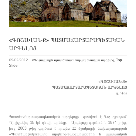
«ԳՈՇԱՎԱՆՔ» ՊԱՏՄԱՃԱՐՏԱՐԱՊԵՏԱԿԱՆ
ԱՐԳԵԼՈՑ
09/02/2012
|
«Գոշավանք» պատմաճարտարապետական արգելոց
,
Top
Slider
«ԳՈՇԱՎԱՆՔ»
ՊԱՏՄԱՃԱՐՏԱՐԱՊԵՏԱԿԱՆ ԱՐԳԵԼՈՑ
գ. Գոշ
Պատմաճարտարապետական արգելոցը գտնվում է Գոշ գյուղում՝
Դիլիջանից 15 կմ դեպի արևելք: Արգելոցը գործում է 1974 թ-ից,
իսկ 2003 թ-ից գործում է որպես ՀՀ մշակույթի նախարարության
«Պատմամշակութային արգելոց-թանգարանների և պատմական