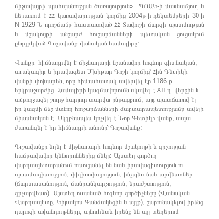
միջավայրի պահպանության ծառայություն» ՊՈԱԿ-ի մասնաճյուղ և
ներառում է ՀՀ կառավարության կողմից 2004թ-ի դեկտեմբերի 30-ի
N 1929-Ն որոշմամբ հաստատված ՀՀ Տավուշի մարզի պատմության
և մշակույթի անշարժ հուշարձանների պետական ցուցակում
ընդգրկված Գոշավանք վանական համալիրը:
Վանքը հիմնադրվել է միջնադարի նշանավոր հոգևոր գիտնական,
առակագիր և իրավագետ Մխիթար Գոշի կողմից՝ Հին Գետիկի
վանքի փոխարեն, որը հիմնահատակ ավերվել էր 1186 թ.
երկրաշարժից: Համալիրի կազմավորումն սկսվել է XII դ. վերջին և
ամբողջացել շուրջ հարյուր տարվա ընթացքում, այդ պատճառով էլ
իր կազմի մեջ մտնող հուշարձանների ճարտարապետությամբ ավելի
միասնական է: Սկզբնապես կոչվել է Նոր Գետիկի վանք, ապա
ժառանգել է իր հիմնադրի անունը՝ Գոշավանք:
Գոշավանքը եղել է միջնադարի հոգևոր մշակույթի և գրչության
համբավավոր կենտրոններից մեկը: Այստեղ գործող
վարդապետարանում ուսուցանել են նաև իրավագիտություն ու
պատմագիտություն, փիլիսոփայություն, ինչպես նաև արվեստներ
(ճարտասանություն, մանրանկարչություն, երաժշտություն,
գրչարվեստ): Այստեղ ուսանած հոգևոր գործիչները (Վանական
Վարդապետը, Կիրակոս Գանձակեցին և այլք), շարունակելով իրենց
դպրոցի ավանդույթները, այնուհետև իրենք են այլ տեղերում