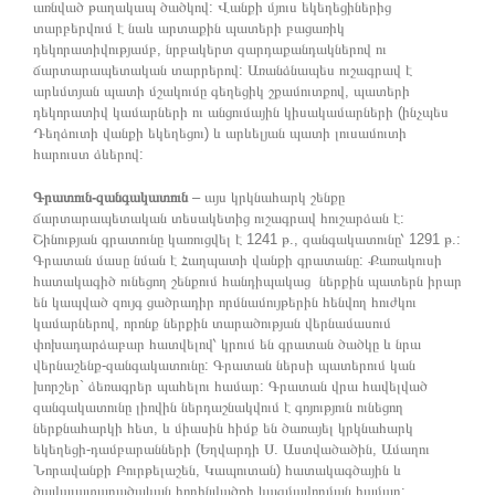
առնված թաղակապ ծածկով: Վանքի մյուս եկեղեցիներից
տարբերվում է նաև արտաքին պատերի բացառիկ
դեկորատիվությամբ, նրբակերտ զարդաքանդակներով ու
ճարտարապետական տարրերով: Առանձնապես ուշագրավ է
արևմտյան պատի մշակումը գեղեցիկ շքամուտքով, պատերի
դեկորատիվ կամարների ու անցումային կիսակամարների (ինչպես
Դեղձուտի վանքի եկեղեցու) և արևելյան պատի լուսամուտի
հարուստ ձևերով:
Գրատուն-զանգակատուն
– այս կրկնահարկ շենքը
ճարտարապետական տեսակետից ուշագրավ հուշարձան է:
Շինության գրատունը կառուցվել է 1241 թ., զանգակատունը՝ 1291 թ.:
Գրատան մասը նման է Հաղպատի վանքի գրատանը: Քառակուսի
հատակագիծ ունեցող շենքում հանդիպակաց ներքին պատերն իրար
են կապված զույգ ցածրադիր որմնամույթերին հենվող հուժկու
կամարներով, որոնք ներքին տարածության վերնամասում
փոխադարձաբար հատվելով՝ կրում են գրատան ծածկը և նրա
վերնաշենք-զանգակատունը: Գրատան ներսի պատերում կան
խորշեր` ձեռագրեր պահելու համար: Գրատան վրա հավելված
զանգակատունը լիովին ներդաշնակվում է գոյություն ունեցող
ներքնահարկի հետ, և միասին հիմք են ծառայել կրկնահարկ
եկեղեցի-դամբարանների (Եղվարդի Ս. Աստվածածին, Ամաղու
Նորավանքի Բուրթելաշեն, Կապուտան) հատակագծային և
ծավալատարածական հորինվածքի կազմավորման համար: