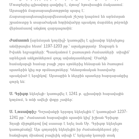
Մուտքերից գլխավորը գավթից է, մյուսը՝ հյուսիսային ճակատում:
Արտաքին ճարտարապետությունը պարզ է:
Ճարտարապետագեղարվեստական շեշտը կազմում են արևմտյան
շքամուտքը և տարածական հորինվածքը պսակող մարմնեղ թմբուկի
վերնամասով անցնող զարդագոտին:
Ժամատուն
(արևմտյան կողմից)- կառուցվել է գլխավոր եկեղեցուց
անմիջապես հետո՝ 1197-1203 թթ.՝ աջակցությամբ Զաքարե և
Իվանե եղբայրների: Պատկանում է քառասյուն ժամատների տիպին՝
արևելյան անկյուններում զույգ ավանդատներով: Ծածկի
համակարգի համար բացի չորս սյուներից հենարան են ծառայում
պատերին կից ութ որմնասյուները: Կենտրոնական հատվածը
պսակված է երդիկով: Արտաքին և ներքին պատերը հարդարանքից
զուրկ են:
Ս. Գրիգոր
եկեղեցի- կառուցվել է 1241 թ. գլխավորի հարավային
կողմում, և ունի ավելի փոքր չափեր:
Ս. Լուսավորիչ-
Գոշավանքի երրորդ եկեղեցին է՝ կառուցված 1237-
1241 թթ.՝ ժամատան հարավային պատին կից՝ իշխան Գրիգոր
Տղայի միջոցներով (ով սատար է եղել նաև Սբ. Գրիգոր եկեղեցու
կառուցմանը): Այս գողտրիկ եկեղեցին իր ժամանակներում քիչ
հանդիպող միանավ բազիլիկ տիպի է՝ երկլանջ կտուրի տակ