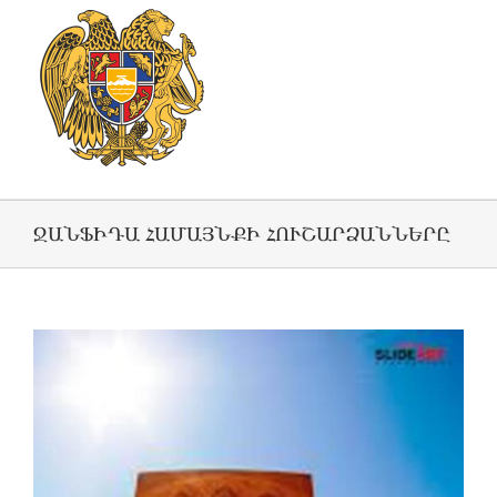
ՋԱՆՖԻԴԱ ՀԱՄԱՅՆՔԻ ՀՈՒՇԱՐՁԱՆՆԵՐԸ
View
Larger
Image