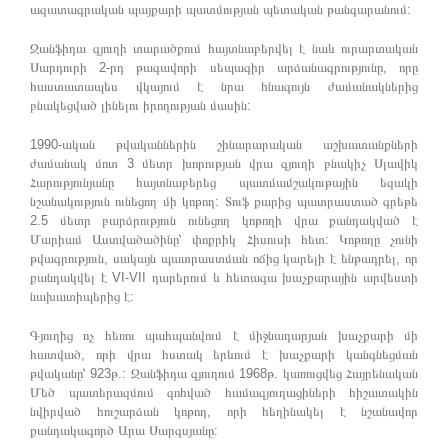
ազատագրական պայքարի պատմության պետական թանգարանում:
Ջանֆիդա գյուղի տարածքում հայտնաբերվել է նաև ուրարտական
Սարդուրի 2-րդ թագավորի սեպագիր արձանագրությունը, որը
հաստատապես վկայում է նրա հնագույն ժամանակներից
բնակեցված լինելու իրողության մասին:
1990-ական թվականներին շինարարական աշխատանքների
ժամանակ մոտ 3 մետր խորության վրա գյուղի բնակիչ Սլավիկ
Հարությունյանը հայտնաբերեց պատմամշակութային եզակի
նշանակություն ունեցող մի կոթող: Տուֆ քարից պատրաստած գրեթե
2.5 մետր բարձրություն ունեցող կոթողի վրա քանդակված է
Մարիամ Աստվածածինը՝ փոքրիկ Հիսուսի հետ: Կոթողը չունի
թվագրություն, սակայն պատրաստման ոճից կարելի է ենթադրել, որ
քանդակվել է VI-VII դարերում և հետագա խաչքարային արվեստի
նախատիպերից է:
Գյուղից ոչ հեռու պահպանվում է միջնադարյան խաչքարի մի
հատված, որի վրա հստակ երևում է խաչքարի կանգնեցման
թվականը՝ 923թ.: Ջանֆիդա գյուղում 1968թ. կառուցվեց Հայրենական
Մեծ պատերազմում զոհված համագյուղացիների հիշատակին
նվիրված հուշարձան կոթող, որի հեղինակել է նշանավոր
քանդակագործ Արա Սարգսյանը: