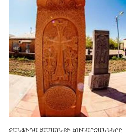
ՋԱՆՖԻԴԱ ՀԱՄԱՅՆՔԻ ՀՈՒՇԱՐՁԱՆՆԵՐԸ