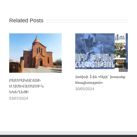
Related Posts
Հունիսի 1-ին «Արի՛ խաղանք
ԲԱՄԲԱԿԱՇԱՏԻ
հնագիտություն»
Ս.ԱՍՏՎԱԾԱԾԻՆ
30/05/2024
ԵԿԵՂԵՑԻ
03/07/2024