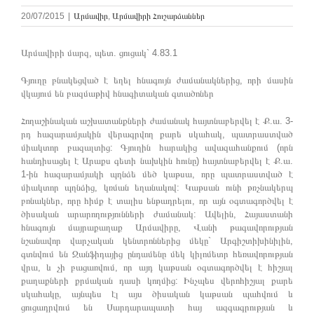
20/07/2015
|
Արմավիր
,
Արմավիրի Հուշարձաններ
Արմավիրի մարզ, պետ. ցուցակ` 4.83.1
Գյուղը բնակեցված է եղել հնագույն ժամանակներից, որի մասին
վկայում են բազմաթիվ հնագիտական գտածոներ
Հողաշինական աշխատանքների ժամանակ հայտնաբերվել է Ք.ա. 3-
րդ հազարամյակին վերագրվող քարե սկահակ, պատրաստված
միակտոր բազալտից: Գյուղին հարակից ավազահանքում (որն
հանդիսացել է Արաքս գետի նախկին հունը) հայտնաբերվել է Ք.ա.
1-ին հազարամյակի պղնձե մեծ կաթսա, որը պատրաստված է
միակտոր պղնձից, կռման եղանակով: Կաթսան ունի թռչնակերպ
բռնակներ, որը հիմք է տալիս ենթադրելու, որ այն օգտագործվել է
ծիսական արարողությունների ժամանակ: Ավելին, Հայաստանի
հնագույն մայրաքաղաք Արմավիրը, Վանի թագավորության
նշանավոր վարչական կենտրոններից մեկը` Արգիշտիխինիլին,
գտնվում են Ջանֆիդայից ընդամենը մեկ կիլոմետր հեռավորության
վրա, և չի բացառվում, որ այդ կաթսան օգտագործվել է հիշյալ
քաղաքների քրմական դասի կողմից: Ինչպես վերոհիշյալ քարե
սկահակը, այնպես էլ այս ծիսական կաթսան պահվում և
ցուցադրվում են Սարդարապատի հայ ազգագրության և