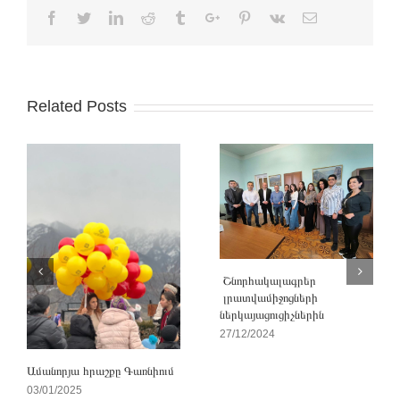
Facebook
Twitter
Linkedin
Reddit
Tumblr
Google+
Pinterest
Vk
Email
Related Posts
Շնորհակալագրեր
լրատվամիջոցների
ներկայացուցիչներին
27/12/2024
Ամանորյա հրաշքը Գառնիում
03/01/2025