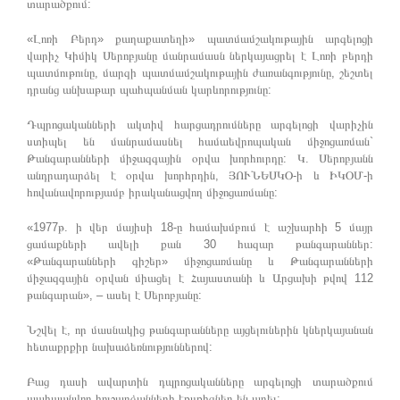
տարածքում:
«Լոռի Բերդ» քաղաքատեղի» պատմամշակութային արգելոցի
վարիչ Կիմիկ Սերոբյանը մանրամասն ներկայացրել է Լոռի բերդի
պատմութունը, մարզի պատմամշակութային ժառանգությունը, շեշտել
դրանց անխաթար պահպանման կարևորությունը:
Դպրոցականների ակտիվ հարցադրումները արգելոցի վարիչին
ստիպել են մանրամասնել համաեվրոպական միջոցառման`
Թանգարանների միջազգային օրվա խորհուրդը: Կ. Սերոբյանն
անդրադարձել է օրվա խորհրդին, ՅՈՒՆԵՍԿՕ-ի և ԻԿՕՄ-ի
հովանավորությամբ իրականացվող միջոցառմանը:
«1977թ. ի վեր մայիսի 18-ը համախմբում է աշխարհի 5 մայր
ցամաքների ավելի քան 30 հազար թանգարաններ:
«Թանգարանների գիշեր» միջոցառմանը և Թանգարանների
միջազգային օրվան միացել է Հայաստանի և Արցախի թվով 112
թանգարան», – ասել է Սերոբյանը:
Նշվել է, որ մասնակից թանգարանները այցելուներին կներկայանան
հետաքրքիր նախաձեռնություններով:
Բաց դասի ավարտին դպրոցականները արգելոցի տարածքում
պահպանվող հուշարձանների էքսքիզներ են արել: