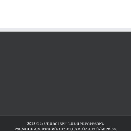
2018 © ՀՀ ՄՇԱԿՈՒՅԹԻ ՆԱԽԱՐԱՐՈՒԹՅՈՒՆ
«ՊԱՏՄԱՄՇԱԿՈՒԹԱՅԻՆ ԱՐԳԵԼՈՑ-ԹԱՆԳԱՐԱՆՆԵՐԻ ԵՎ