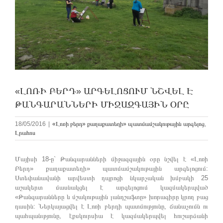
«ԼՈՌԻ ԲԵՐԴ» ԱՐԳԵԼՈՑՈՒՄ ՆՇՎԵԼ Է
ԹԱՆԳԱՐԱՆՆԵՐԻ ՄԻՋԱԶԳԱՅԻՆ ՕՐԸ
18/05/2016
|
«Լոռի բերդ» քաղաքատեղի» պատմամշակութային արգելոց
,
Լրահոս
Մայիսի 18-ը` Թանգարանների միջազգային օրը նշվել է «Լոռի
Բերդ» քաղաքատեղի» պատմամշակութային արգելոցում:
Ստեփանավանի արվեստի դպրոցի նկարչական խմբակի 25
աշակերտ մասնակցել է արգելոցում կազմակերպված
«Թանգարանները և մշակութային լանդշաֆտը» խորագիրը կրող բաց
դասին: Ներկայացվել է Լոռի բերդի պատմությունը, ճանաչումն ու
պահպանւթյունը, էքսկուրսիա է կազմակերպվել հուշարձանի