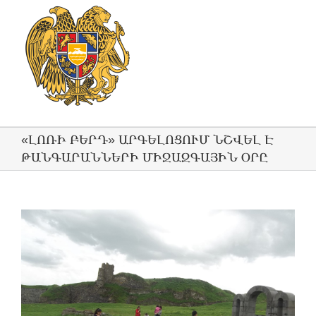
«ԼՈՌԻ ԲԵՐԴ» ԱՐԳԵԼՈՑՈՒՄ ՆՇՎԵԼ Է
ԹԱՆԳԱՐԱՆՆԵՐԻ ՄԻՋԱԶԳԱՅԻՆ ՕՐԸ
View
Larger
Image