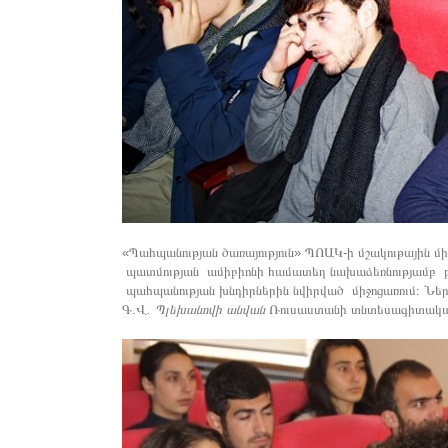
«Պահպանության ծառայություն» ՊՈԱԿ-ի մշակութային մ
պատմության ամիբիոնի համատեղ նախաձեռնությամբ բ
պահպանության խնդիրներին նվիրված միջոցառում։ Ներ
Գ.Վ
.
Պլեխանովի անվան
Ռուսաստանի տնտեսագիտակ