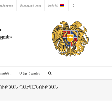
ղեկություն
Հետադարձ կապ
Հայերեն
ի
յուն»
ումներ
Մեր մասին
ՈՒԹՅԱՆ ՊԱՀՊԱՆՈՒԹՅԱՆ