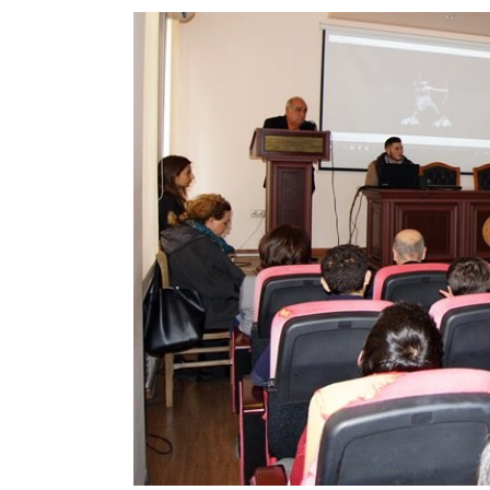
View
Larger
Image