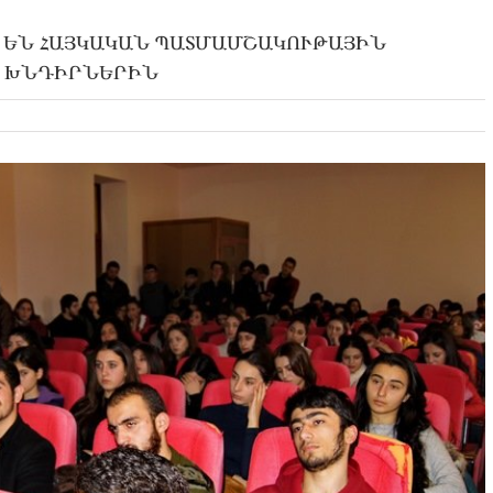
 ԵՆ ՀԱՅԿԱԿԱՆ ՊԱՏՄԱՄՇԱԿՈՒԹԱՅԻՆ
Ն ԽՆԴԻՐՆԵՐԻՆ