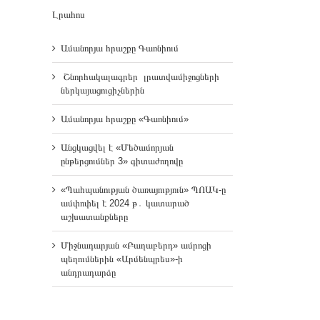
Լրահոս
Ամանորյա հրաշքը Գառնիում
Շնորհակալագրեր լրատվամիջոցների
ներկայացուցիչներին
Ամանորյա հրաշքը «Գառնիում»
Անցկացվել է «Մեծամորյան
ընթերցումներ 3» գիտաժողովը
«Պահպանության ծառայություն» ՊՈԱԿ-ը
ամփոփել է 2024 թ․ կատարած
աշխատանքները
Միջնադարյան «Բաղաբերդ» ամրոցի
պեղումներին «Արմենպրես»-ի
անդրադարձը