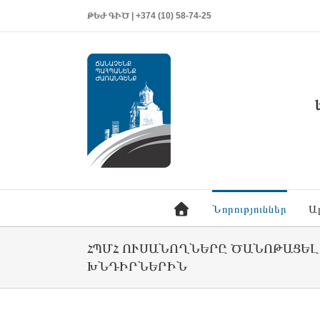
ԹԵԺ ԳԻԾ | +374 (10) 58-74-25
Նորություններ
Ա
ՀՊՄՀ ՈՒՍԱՆՈՂՆԵՐԸ ԾԱՆՈԹԱՑԵԼ
ԽՆԴԻՐՆԵՐԻՆ