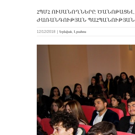
ՀՊՄՀ ՈՒՍԱՆՈՂՆԵՐԸ ԾԱՆՈԹԱՑԵԼ
ԺԱՌԱՆԳՈՒԹՅԱՆ ՊԱՀՊԱՆՈՒԹՅԱ
12/12/2018
|
Երեվան
,
Լրահոս