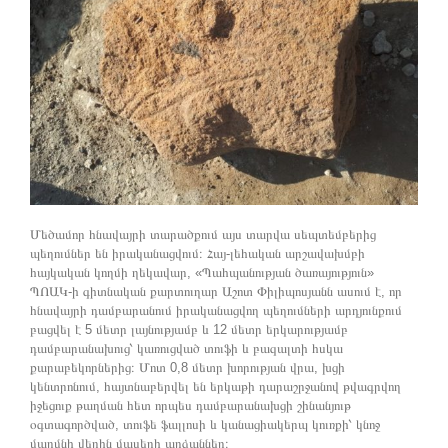
Մեծամոր հնավայրի տարածքում այս տարվա սեպտեմբերից
պեղումներ են իրականացվում։ Հայ-լեհական արշավախմբի
հայկական կողմի ղեկավար, «Պահպանության ծառայություն»
ՊՈԱԿ-ի գիտնական քարտուղար Աշոտ Փիլիպոսյանն ասում է, որ
հնավայրի դամբարանում իրականացվող պեղումների արդյունքում
բացվել է 5 մետր լայնությամբ և 12 մետր երկարությամբ
դամբարանախուց՝ կառուցված տուֆի և բազալտի հսկա
քարաբեկորներից։ Մոտ 0,8 մետր խորության վրա, խցի
կենտրոնում, հայտնաբերվել են երկաթի դարաշրջանով թվագրվող
իջեցուք թաղման հետ որպես դամբարանախցի շինանյութ
օգտագործված, տուֆե ֆալլոսի և կանացիակերպ կուռքի՝ կնոջ
մարմնի վերին մասերի արձաններ։