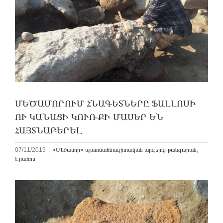
ՄԵԾԱՄՈՐՈՒՄ ՀՆԱԳԵՏՆԵՐԸ ՖԱԼԼՈՍԻ
ՈՒ ԿԱՆԱՑԻ ԿՈՒՌՔԻ ՄԱՍԵՐ ԵՆ
ՀԱՅՏՆԱԲԵՐԵԼ
07/11/2019
|
«Մեծամոր» պատմահնագիտական արգելոց-թանգարան
,
Լրահոս