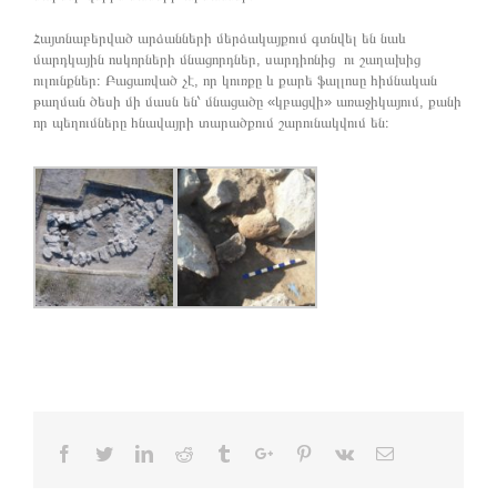
Հայտնաբերված արձանների մերձակայքում գտնվել են նաև
մարդկային ոսկորների մնացորդներ, սարդիոնից ու շաղախից
ուլունքներ։ Բացառված չէ, որ կուռքը և քարե ֆալլոսը հիմնական
թաղման ծեսի մի մասն են՝ մնացածը «կբացվի» առաջիկայում, քանի
որ պեղումները հնավայրի տարածքում շարունակվում են։
Facebook
Twitter
Linkedin
Reddit
Tumblr
Google+
Pinterest
Vk
Email