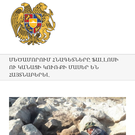
ՄԵԾԱՄՈՐՈՒՄ ՀՆԱԳԵՏՆԵՐԸ ՖԱԼԼՈՍԻ
ՈՒ ԿԱՆԱՑԻ ԿՈՒՌՔԻ ՄԱՍԵՐ ԵՆ
ՀԱՅՏՆԱԲԵՐԵԼ
View
Larger
Image