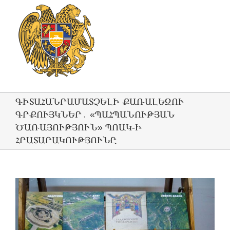
ԳԻՏԱՀԱՆՐԱՄԱՏՉԵԼԻ ՔԱՌԱԼԵԶՈՒ
ԳՐՔՈՒՅԿՆԵՐ․ «ՊԱՀՊԱՆՈՒԹՅԱՆ
ԾԱՌԱՅՈՒԹՅՈՒՆ» ՊՈԱԿ-Ի
ՀՐԱՏԱՐԱԿՈՒԹՅՈՒՆԸ
View
Larger
Image