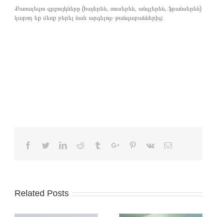
Քառալեզու գրքույկները (հայերեն, ռուսերեն, անգլերեն, ֆրանսերեն)
կարող եք ձեռք բերել նաև արգելոց- թանգարաններից։
Facebook
Twitter
Linkedin
Reddit
Tumblr
Google+
Pinterest
Vk
Email
Related Posts