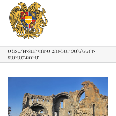
ՄՇՏԱԴԻՏԱՐԿՈՒՄ ՀՈՒՇԱՐՁԱՆՆԵՐԻ
ՏԱՐԱԾՔՈՒՄ
View
Larger
Image