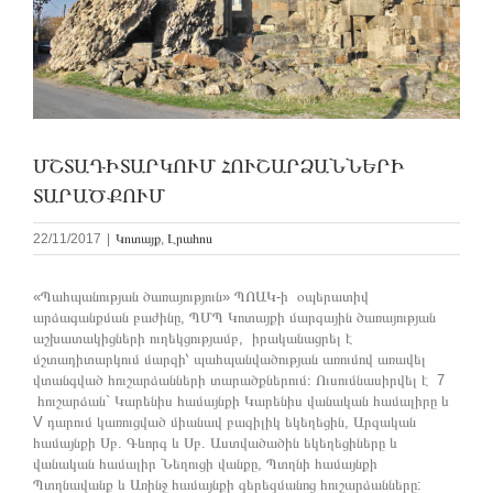
ՄՇՏԱԴԻՏԱՐԿՈՒՄ ՀՈՒՇԱՐՁԱՆՆԵՐԻ
ՏԱՐԱԾՔՈՒՄ
22/11/2017
|
Կոտայք
,
Լրահոս
«Պահպանության ծառայություն» ՊՈԱԿ-ի օպերատիվ
արձագանքման բաժինը, ՊՄՊ Կոտայքի մարզային ծառայության
աշխատակիցների ուղեկցությամբ, իրականացրել է
մշտադիտարկում մարզի՝ պահպանվածության առումով առավել
վտանգված հուշարձանների տարածքներում։ Ուսումնասիրվել է 7
հուշարձան` Կարենիս համայնքի Կարենիս վանական համալիրը և
V դարում կառուցված միանավ բազիլիկ եկեղեցին, Արզական
համայնքի Սբ. Գևորգ և Սբ. Աստվածածին եկեղեցիները և
վանական համալիր Նեղուցի վանքը, Պտղնի համայնքի
Պտղնավանք և Առինջ համայնքի գերեզմանոց հուշարձանները: