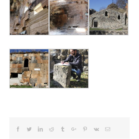
Facebook
Twitter
Linkedin
Reddit
Tumblr
Google+
Pinterest
Vk
Email