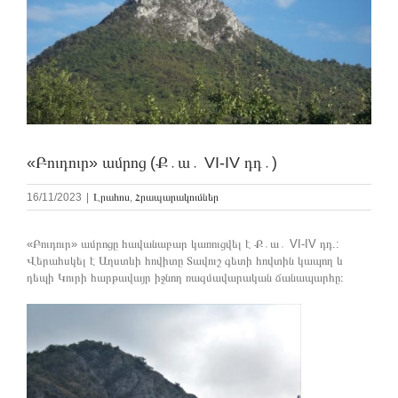
«Բուդուր» ամրոց (Ք․ա․ VI-IV դդ․)
16/11/2023
|
Լրահոս
,
Հրապարակումներ
«Բուդուր» ամրոցը հավանաբար կառուցվել է Ք․ա․ VI-IV դդ.:
Վերահսկել է Աղստևի հովիտը Տավուշ գետի հովտին կապող և
դեպի Կուրի հարթավայր իջնող ռազմավարական ճանապարհը։