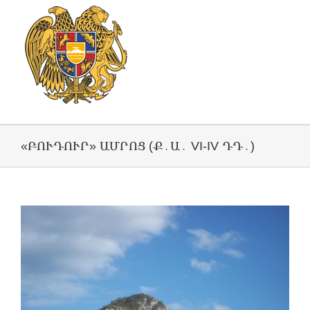
«ԲՈՒԴՈՒՐ» ԱՄՐՈՑ (Ք․Ա․ VI-IV ԴԴ․)
View
Larger
Image