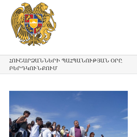
ՀՈՒՇԱՐՁԱՆՆԵՐԻ ՊԱՀՊԱՆՈՒԹՅԱՆ ՕՐԸ
ԲԵՐԴԿՈՒՆՔՈՒՄ
View
Larger
Image