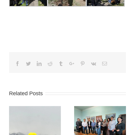
Facebook
Twitter
Linkedin
Reddit
Tumblr
Google+
Pinterest
Vk
Email
Related Posts