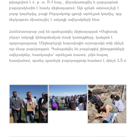
թվագրվում է մ․թ․ա․II–I հազ., վերակառուցվել և զարգացման
բարձրակետին է հասել միջնադարում։ Այն գրեթե անմատչելի է
բոլոր կողմերից, բացի Բերդակունք գյուղի արևելյան կողմից, որը
ներկայումս միաձուլվել է ամրոցի ավերակների հետ:
Համեմատաբար լավ են պահպանվել միջնադարյան «Սպիտակ
բերդ» ամրոցի կենտրոնական մասի կառույցները, կանգուն է
պարսպապատը: Միջնաբերդի հարավային աշտարակն ունի մինչև
ութ մետր բարձրություն: Պահպանվել են բազմաթիվ շինությունների
ավերակներ, հատկապես՝ արևելյան մասում, լճին հարող
հատվածում, որտեղ պատերի բարձրությունը հասնում է մինչև 1,5 մ: