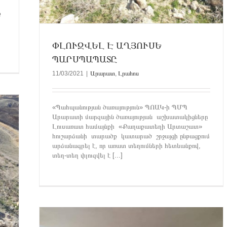
ք
ՓԼՈՒԶՎԵԼ Է ԱՂՅՈՒՍԵ
ՊԱՐՍՊԱՊԱՏԸ
11/03/2021
|
Արարատ
,
Լրահոս
«Պահպանության ծառայություն» ՊՈԱԿ-ի ՊՄՊ
Արարատի մարզային ծառայության աշխատակիցները
Լուսառատ համայնքի «Քաղաքատեղի Արտաշատ»
հուշարձանի տարածք կատարած շրջայցի ընթացքում
արձանագրել է, որ առատ տեղումների հետևանքով,
տեղ-տեղ փլուզվել է [...]