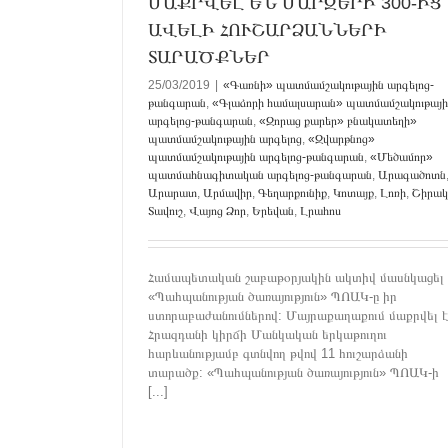
ՄԱՔՐՎԵԼ ԵՆ ՄԱՐԶԵՐԻ 300-ԻՑ
ԱՎԵԼԻ ՀՈՒՇԱՐՁԱՆՆԵՐԻ
ՏԱՐԱԾՔՆԵՐ
25/03/2019
|
«Գառնի» պատմամշակութային արգելոց-
թանգարան
,
«Գլաձորի համալսարան» պատմամշակութայի
արգելոց-թանգարան
,
«Զորաց քարեր» բնակատեղի»
պատմամշակութային արգելոց
,
«Զվարթնոց»
պատմամշակութային արգելոց-թանգարան
,
«Մեծամոր»
պատմահնագիտական արգելոց-թանգարան
,
Արագածոտն
Արարատ
,
Արմավիր
,
Գեղարքունիք
,
Կոտայք
,
Լոռի
,
Շիրակ
Տավուշ
,
Վայոց Ձոր
,
Երեվան
,
Լրահոս
Համապետական շաբաթօրյակին ակտիվ մասնկացել 
«Պահպանության ծառայություն» ՊՈԱԿ-ը իր
ստորաբաժանումներով: Մայրաքաղաքում մաքրվել է
Հրազդանի կիրճի Մանկական երկաթուղու
հարևանությամբ գտնվող թվով 11 հուշարձանի
տարածք: «Պահպանության ծառայություն» ՊՈԱԿ-ի
[...]