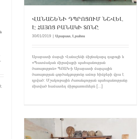
ՎԱՆԱՇԵՆԻ ԴՊՐՈՑՈՒՄ ՆՇՎԵԼ
Է ՀԱՅՈՑ ԲԱՆԱԿԻ ՏՈՆԸ
ն
30/01/2019
|
Արարատ
,
Լրահոս
,
Արարատի մարզի Վանաշենի միջնակարգ դպրոցի և
,
«Պատմական միջավայրի պահպանության
ծառայություն» ՊՈԱԿ-ի Արարատի մարզային
ծառայության գործակցությունը ամուր հիմքերի վրա է
դրված: Մշակութային ժառանգության պահպանությանը
է
միտված համատեղ միջոցառումներն [...]