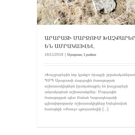
ԱՐԱՐԱՏԻ ՄԱՐԶՈՒՄ ԽԱՉՔԱՐԵ
ԵՆ ԱՄՐԱԿԱՅՎԵԼ
16/11/2018
|
Արարատ
,
Լրահոս
«Խաչքարերին նոր կյանք» ծրագրի շրջանականերու
ՊՄՊ Արարատի մարզային ծառայության
աշխատակիցներն իրականացրել են խաչքարերի
ամրակայման աշխատանքներ։ Մարզային
ծառայության պետ Ռոման Կարապետյանի
ԱՐԱՐԱՏԻ ՄԱՐԶՈՒՄ ԽԱՉՔԱՐԵՐ 
գլխավորությամբ աշխատակիցները Եղեգնավան
ՈՒՂՂՎԵԼ ԵՎ ԱՄՐԱԿԱՅՎԵԼ
համայնքի «Քսուզ» գյուղատեղիի [...]
Արարատ
Լրահոս