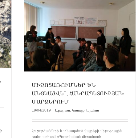
ԵԼ
Մ
Ի
ՄԻՋՈՑԱՌՈՒՄՆԵՐ ԵՆ
ԱՆՑԿԱՑՎԵԼ ՀԱՆՐԱՊԵՏՈՒԹՅԱՆ
ՄԱՐԶԵՐՈՒՄ
19/04/2019
|
Արարատ
,
Կոտայք
,
Լրահոս
ի
Հուշարձանների և տեսարժան վայրերի միջազգային
օրվա առիթով «Պատմական միջավայրի