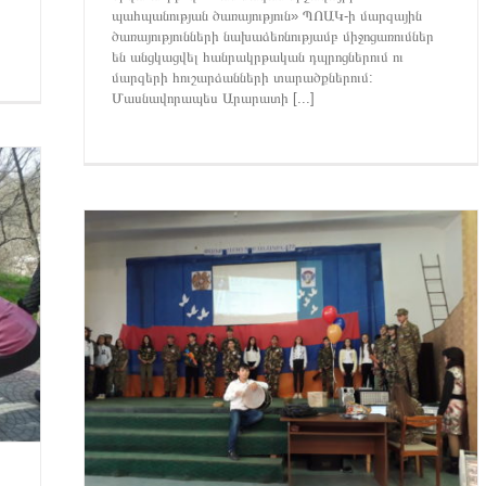
պահպանության ծառայություն» ՊՈԱԿ-ի մարզային
ծառայությունների նախաձեռնությամբ միջոցառումներ
են անցկացվել հանրակրթական դպրոցներում ու
մարզերի հուշարձանների տարածքներում:
Մասնավորապես Արարատի [...]
ԱՅՈՑ