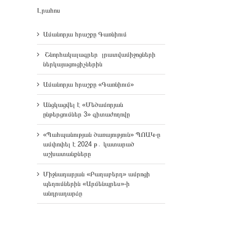
Լրահոս
Ամանորյա հրաշքը Գառնիում
Շնորհակալագրեր լրատվամիջոցների
ներկայացուցիչներին
Ամանորյա հրաշքը «Գառնիում»
Անցկացվել է «Մեծամորյան
ընթերցումներ 3» գիտաժողովը
«Պահպանության ծառայություն» ՊՈԱԿ-ը
ամփոփել է 2024 թ․ կատարած
աշխատանքները
Միջնադարյան «Բաղաբերդ» ամրոցի
պեղումներին «Արմենպրես»-ի
անդրադարձը