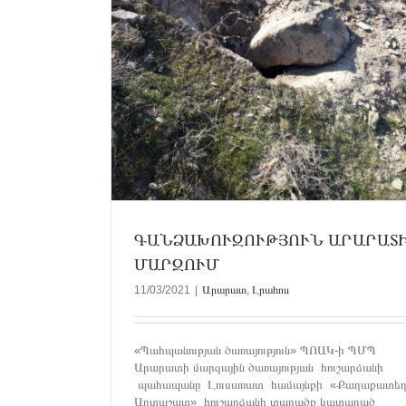
ՄԻՋՈՑԱՌՈՒՄՆԵՐ ԵՆ ԱՆՑԿԱՑՎ
ՀԱՆՐԱՊԵՏՈՒԹՅԱՆ ՄԱՐԶԵՐՈՒ
Արարատ
Կոտայք
Լրահոս
ԳԱՆՁԱԽՈՒԶՈՒԹՅՈՒՆ ԱՐԱՐԱՏ
ՄԱՐԶՈՒՄ
11/03/2021
|
Արարատ
,
Լրահոս
«Պահպանության ծառայություն» ՊՈԱԿ-ի ՊՄՊ
Արարատի մարզային ծառայության հուշարձանի
պահապանը Լուսառատ համայնքի «Քաղաքատեղ
Արտաշատ» հուշարձանի տարածք կատարած