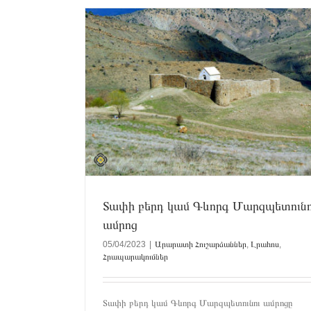
ունու ամրոց
րապարակումներ
ՓԼՈՒԶՎԵԼ Է ԱՂՅՈՒՍԵ ՊԱՐՍՊԱՊ
Արարատ
Լրահոս
Տափի բերդ կամ Գևորգ Մարզպետունո
ամրոց
05/04/2023
|
Արարատի Հուշարձաններ
,
Լրահոս
,
Հրապարակումներ
Տափի բերդ կամ Գևորգ Մարզպետունու ամրոցը