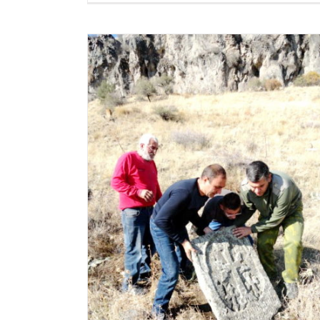
ԴՊՐՈՑԱԿԱՆՆԵՐԻՆ ՆԵՐԿԱՅԱՑՎԵ
ԱՐԱՐԱՏԻ ԱՌԱՎԵԼ ՀԱՅՏՆԻ
ՀՈՒՇԱՐՁԱՆՆԵՐՆ ՈՒ ՀԻՆ ԵՐԵՎ
ԼՈՒՍԱՆԿԱՐՆԵՐ
Արարատ
Լրահոս
ԱՐԵՐ ԵՆ