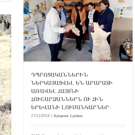
Լ ԵՆ
ԱՆԻ
ԴՊՐՈՑԱԿԱՆՆԵՐԻՆ
ՆԵՐԿԱՅԱՑՎԵԼ ԵՆ ԱՐԱՐԱՏԻ
ԱՌԱՎԵԼ ՀԱՅՏՆԻ
ՀՈՒՇԱՐՁԱՆՆԵՐՆ ՈՒ ՀԻՆ
ԵՐԵՎԱՆԻ ԼՈՒՍԱՆԿԱՐՆԵՐ
27/11/2018
|
Արարատ
,
Լրահոս