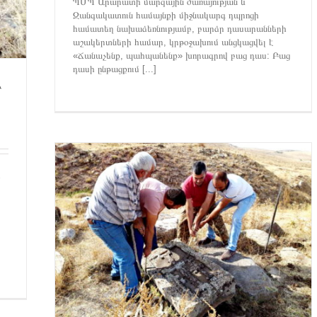
ՊՄՊ Արարատի մարզային ծառայության և
Զանգակատուն համայնքի միջնակարգ դպրոցի
համատեղ նախաձեռնությամբ, բարձր դասարանների
աշակերտների համար, կրթօջախում անցկացվել է
«Ճանաչենք, պահպանենք» խորագրով բաց դաս: Բաց
դասի ընթացքում [...]
Ր
մ
ԵՆ