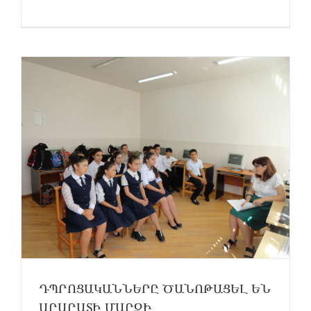
ԴՊՐՈՑԱԿԱՆՆԵՐԸ ԾԱՆՈԹԱՑԵԼ ԵՆ
ԱՐԱՐԱՏԻ ՄԱՐԶԻ