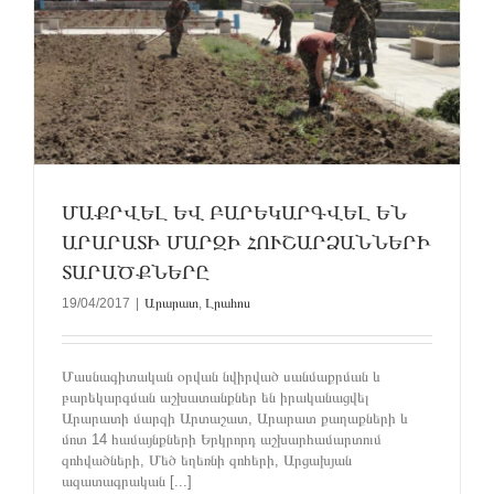
ՄԱՔՐՎԵԼ ԵՎ ԲԱՐԵԿԱՐԳՎԵԼ ԵՆ
ԱՐԱՐԱՏԻ ՄԱՐԶԻ ՀՈՒՇԱՐՁԱՆՆԵՐԻ
ՏԱՐԱԾՔՆԵՐԸ
19/04/2017
|
Արարատ
,
Լրահոս
Մասնագիտական օրվան նվիրված սանմաքրման և
բարեկարգման աշխատանքներ են իրականացվել
Արարատի մարզի Արտաշատ, Արարատ քաղաքների և
մոտ 14 համայնքների Երկրորդ աշխարհամարտում
զոհվածների, Մեծ եղեռնի զոհերի, Արցախյան
ազատագրական [...]