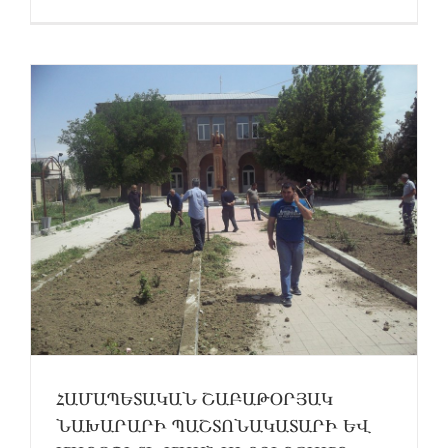
ՀԱՄԱՊԵՏԱԿԱՆ ՇԱԲԱԹՕՐՅԱԿ
ՆԱԽԱՐԱՐԻ ՊԱՇՏՈՆԱԿԱՏԱՐԻ ԵՎ