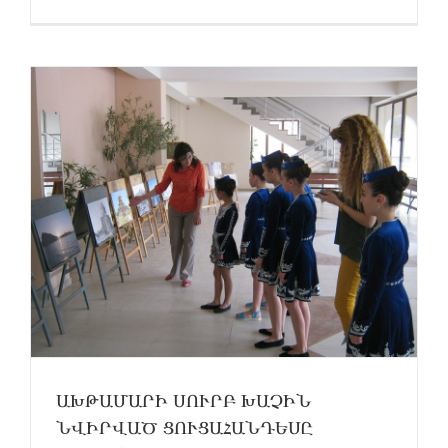
ԱԽԹԱՄԱՐԻ ՍՈՒՐԲ ԽԱՉԻՆ
ՆՎԻՐՎԱԾ ՑՈՒՑԱՀԱՆԴԵՍԸ