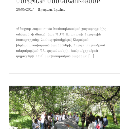
ՄԱՐԶՊԵՏԻ ՄԱՍՆԱԿՑՈՒԹՅԱՄԲ
29/05/2017
|
Արարատ
,
Լրահոս
«Մաքուր Հայաստան» համապետական շաբաթօրյակից
անմասն չի մնացել նաև ՊՄՊ Արարատի մարզային
ծառայությունը։ Համագործակցելով Տեղական
ինքնակառավարման մարմինների, մարզի տարածքում
տեղակայված ՊՆ զորամասերի, հանրակրթական
դպրոցների հետ` սանիտարական մաքրման [...]