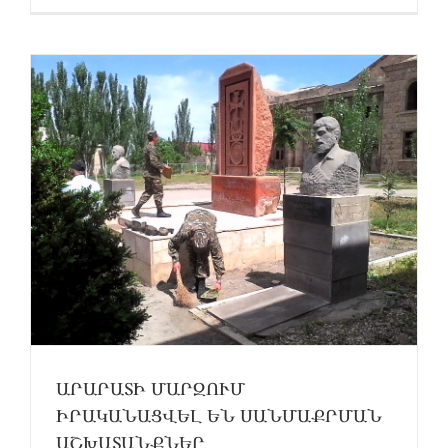
ԱՐԱՐԱՏԻ ՄԱՐԶՈՒՄ
ԻՐԱԿԱՆԱՑՎԵԼ ԵՆ ՍԱՆՄԱՔՐՄԱՆ
ԱՇԽԱՏԱՆՔՆԵՐ