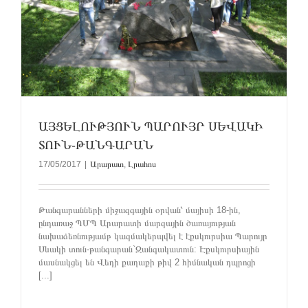
ԱՅՑԵԼՈՒԹՅՈՒՆ ՊԱՐՈՒՅՐ ՍԵՎԱԿԻ
ՏՈՒՆ-ԹԱՆԳԱՐԱՆ
17/05/2017
|
Արարատ
,
Լրահոս
Թանգարանների միջազգային օրվան՝ մայիսի 18-ին,
ընդառաջ ՊՄՊ Արարատի մարզային ծառայության
նախաձեռնությամբ կազմակերպվել է էքսկուրսիա Պարույր
Սևակի տուն-թանգարան`Զանգակատուն: Էքսկուրսիային
մասնակցել են Վեդի քաղաքի թիվ 2 հիմնական դպրոցի
[...]