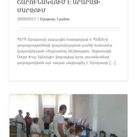
ՇԱՐՈՒՆԱԿՎՈՒՄ Է ԱՐԱՐԱՏԻ
ՄԱՐԶՈՒՄ
26/06/2017
|
Արարատ
,
Լրահոս
ՊՄՊ Արարատի մարզային ծառայության և ՊՈԱԿ-ի
ցուցադրությունների կազմակերպման բաժնի համատեղ
կազմակերպած «Հարատևող հիշողություն. Աղթամարի
Սուրբ Խաչ եկեղեցի» խորագիրը կրող լուսանկաների
ցուցադրությունն այս անգամ անցկացվել է Արարատի [...]