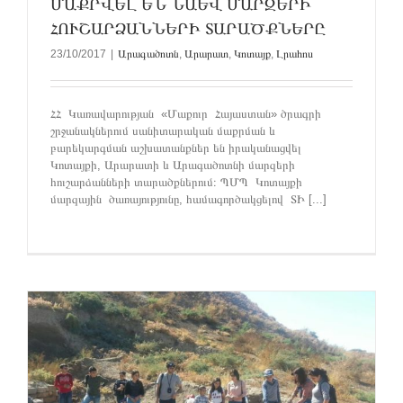
ՄԱՔՐՎԵԼ ԵՆ ՆԱԵՎ ՄԱՐԶԵՐԻ
ՀՈՒՇԱՐՁԱՆՆԵՐԻ ՏԱՐԱԾՔՆԵՐԸ
23/10/2017
|
Արագածոտն
,
Արարատ
,
Կոտայք
,
Լրահոս
ՀՀ Կառավարության «Մաքուր Հայաստան» ծրագրի
շրջանակներում սանիտարական մաքրման և
բարեկարգման աշխատանքներ են իրականացվել
Կոտայքի, Արարատի և Արագածոտնի մարզերի
հուշարձանների տարածքներում։ ՊՄՊ Կոտայքի
մարզային ծառայությունը, համագործակցելով ՏԻ [...]