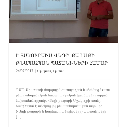
ԷՔՍԿՈՒՐՍԻԱ ՎԵԴԻ ՔԱՂԱՔԻ
ԲՆԱՊԱՀՊԱՆ ՊԱՏԱՆԻՆԵՐԻ ՀԱՄԱՐ
24/07/2017
|
Արարատ
,
Լրահոս
ՊՄՊ Արարատի մարզային ծառայության և «Կենաց Ծառ»
բնապահպանական հասարարկական կազմակերպության
նախաձեռնությամբ, Վեդի քաղաքի Մշակույթի տանը
հանդիպում է անցկացվել բնապահպանական ակումբի
(Վեդի քաղաքի և հարևան համայնքների) պատանիների
[...]