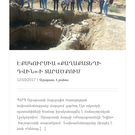
ԷՔՍԿՈՒՐՍԻԱ «ՔԱՂԱՔԱՏԵՂԻ
ԴՎԻՆ»-Ի ՏԱՐԱԾՔՈՒՄ
12/10/2017
|
Արարատ
,
Լրահոս
ՊՄՊ Արարատի մարզային ծառայության
նախաձեռնությամբ մարզում գործող էկո ակումբի
պատանիների համար իրականացվել է ճանաչողական
էքսկուրսիա՝ Արարատի մարզի «Քաղաքատեղի Դվին»
հուշարձանի տարածքում։ Նախաձեռնությանը միացել է
նաև «Կենաց [...]