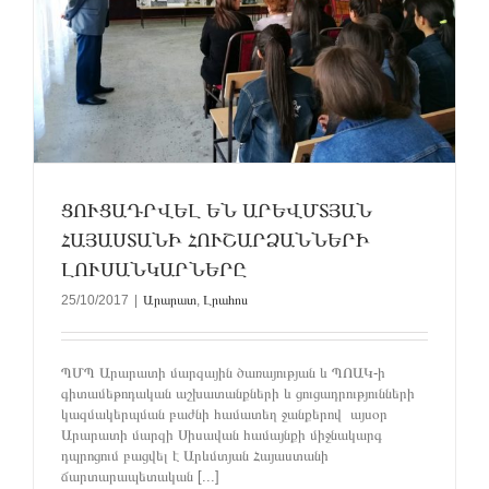
ՑՈՒՑԱԴՐՎԵԼ ԵՆ ԱՐԵՎՄՏՅԱՆ
ՀԱՅԱՍՏԱՆԻ ՀՈՒՇԱՐՁԱՆՆԵՐԻ
ԼՈՒՍԱՆԿԱՐՆԵՐԸ
25/10/2017
|
Արարատ
,
Լրահոս
ՊՄՊ Արարատի մարզային ծառայության և ՊՈԱԿ-ի
գիտամեթոդական աշխատանքների և ցուցադրությունների
կազմակերպման բաժնի համատեղ ջանքերով այսօր
Արարատի մարզի Սիսավան համայնքի միջնակարգ
դպրոցում բացվել է Արևմտյան Հայաստանի
ճարտարապետական [...]