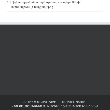
Միջնադարյան «Բաղաբերդ» ամրոցի պեղումներին
«Արմենպրես»-ի անդրադարձը
2018 © ՀՀ ՄՇԱԿՈՒՅԹԻ ՆԱԽԱՐԱՐՈՒԹՅՈՒՆ
«ՊԱՏՄԱՄՇԱԿՈՒԹԱՅԻՆ ԱՐԳԵԼՈՑ-ԹԱՆԳԱՐԱՆՆԵՐԻ ԵՎ