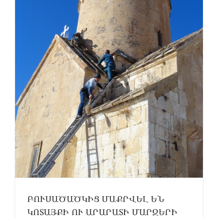
ԲՈՒՍԱԾԱԾԿԻՑ ՄԱՔՐՎԵԼ ԵՆ
ԿՈՏԱՅՔԻ ՈՒ ԱՐԱՐԱՏԻ ՄԱՐԶԵՐԻ