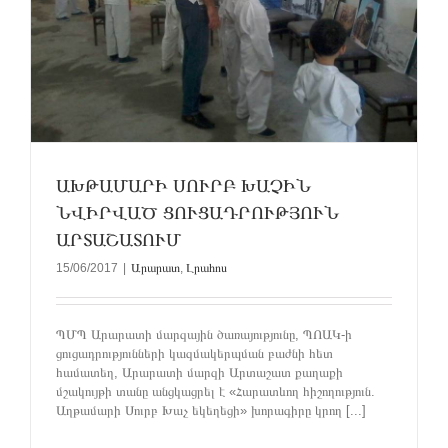
ԱԽԹԱՄԱՐԻ ՍՈՒՐԲ ԽԱՉԻՆ
ՆՎԻՐՎԱԾ ՑՈՒՑԱԴՐՈՒԹՅՈՒՆ
ԱՐՏԱՇԱՏՈՒՄ
15/06/2017
|
Արարատ
,
Լրահոս
ՊՄՊ Արարատի մարզային ծառայությունը, ՊՈԱԿ-ի
ցուցադրությունների կազմակերպման բաժնի հետ
համատեղ, Արարատի մարզի Արտաշատ քաղաքի
մշակույթի տանը անցկացրել է «Հարատևող հիշողություն.
Աղթամարի Սուրբ Խաչ եկեղեցի» խորագիրը կրող [...]