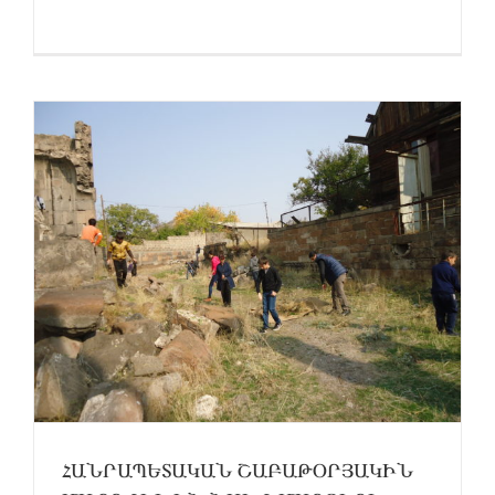
Ն
ՀԱՆՐԱՊԵՏԱԿԱՆ ՇԱԲԱԹՕՐՅԱԿԻՆ